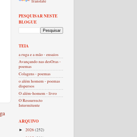
Translate
PESQUISAR NESTE
BLOGUE
TEIA
a ruga e a mão - ensaios
Avançando nas desOras -
poemas
Colagens - poemas
o além homem - poemas
dispersos
O além-homem - livro
O Ressurrecto
Intermitente
ga
ARQUIVO
2026
(252)
►