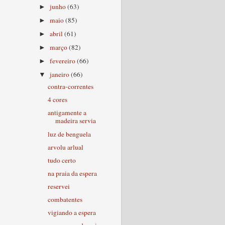
junho
(63)
►
maio
(85)
►
abril
(61)
►
março
(82)
►
fevereiro
(66)
►
janeiro
(66)
▼
contra-correntes
4 cores
antigamente a
madeira servia
luz de benguela
arvolu arlual
tudo certo
na praia da espera
reservei
combatentes
vigiando a espera