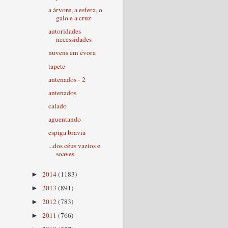
a árvore, a esfera, o
galo e a cruz
autoridades
necessidades
nuvens em évora
tapete
antenados - 2
antenados
calado
aguentando
espiga bravia
...dos céus vazios e
soaves
2014
(1183)
►
2013
(891)
►
2012
(783)
►
2011
(766)
►