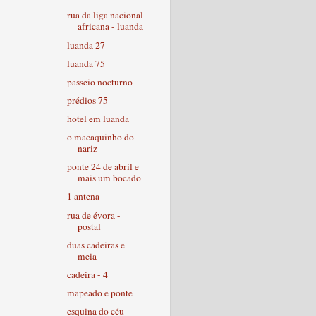
rua da liga nacional
africana - luanda
luanda 27
luanda 75
passeio nocturno
prédios 75
hotel em luanda
o macaquinho do
nariz
ponte 24 de abril e
mais um bocado
1 antena
rua de évora -
postal
duas cadeiras e
meia
cadeira - 4
mapeado e ponte
esquina do céu