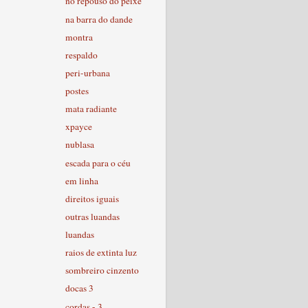
no repouso do peixe
na barra do dande
montra
respaldo
peri-urbana
postes
mata radiante
xpayce
nublasa
escada para o céu
em linha
direitos iguais
outras luandas
luandas
raios de extinta luz
sombreiro cinzento
docas 3
cordas - 3