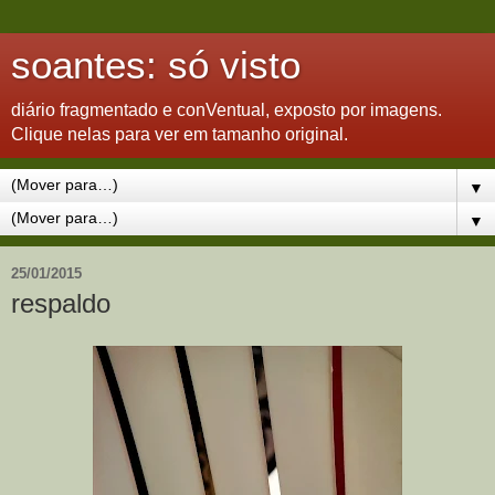
soantes: só visto
diário fragmentado e conVentual, exposto por imagens.
Clique nelas para ver em tamanho original.
▼
▼
25/01/2015
respaldo