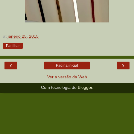
at
janeiro 25, 2015
Partilhar
‹
›
Página inicial
Ver a versão da Web
Com tecnologia do
Blogger
.