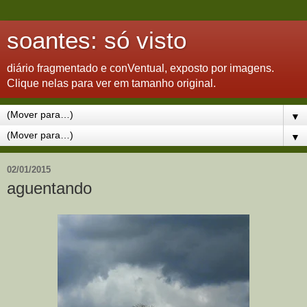
soantes: só visto
diário fragmentado e conVentual, exposto por imagens.
Clique nelas para ver em tamanho original.
▼
▼
02/01/2015
aguentando