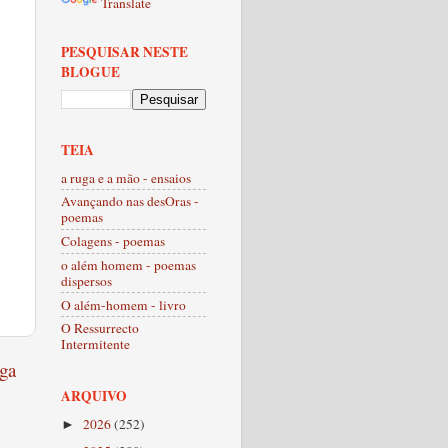
Translate
PESQUISAR NESTE
BLOGUE
TEIA
a ruga e a mão - ensaios
Avançando nas desOras -
poemas
Colagens - poemas
o além homem - poemas
dispersos
O além-homem - livro
O Ressurrecto
Intermitente
ga
ARQUIVO
2026
(252)
►