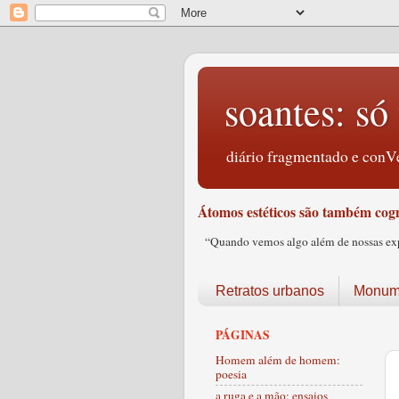
soantes: só 
diário fragmentado e conVe
Átomos estéticos são também cogn
“Quando vemos algo além de nossas expec
Retratos urbanos
Monume
PÁGINAS
Homem além de homem:
poesia
a ruga e a mão: ensaios