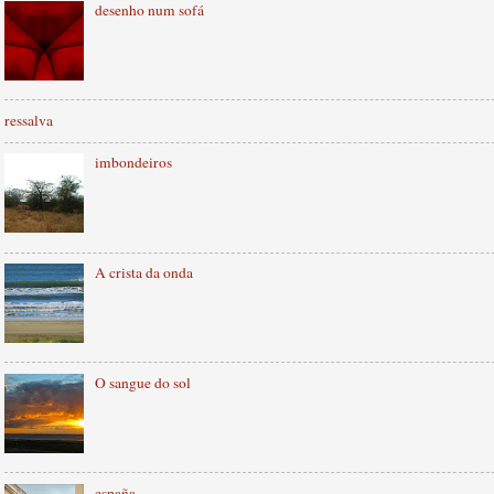
desenho num sofá
ressalva
imbondeiros
A crista da onda
O sangue do sol
españa