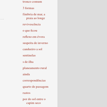
tronco comum
3 formas
fímbria de mar, a
praia ao longe
revivescência
o que ficou
reflexo em évora
suspeita de inverno
candeeiro a sol
sentinelas
s de ilha
planeamento rural
ainda
correspondências
quarto de passagem
rastos
por do sol entre o
capim seco