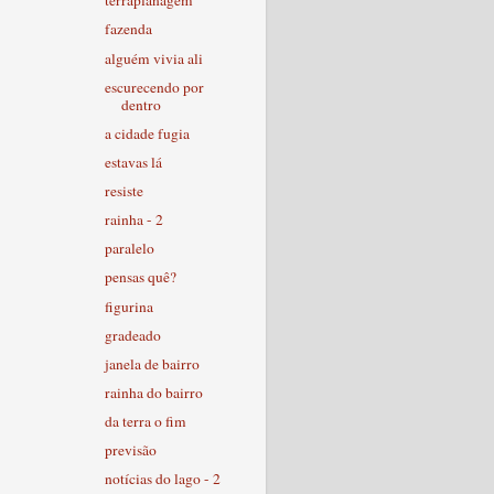
terraplanagem
fazenda
alguém vivia ali
escurecendo por
dentro
a cidade fugia
estavas lá
resiste
rainha - 2
paralelo
pensas quê?
figurina
gradeado
janela de bairro
rainha do bairro
da terra o fim
previsão
notícias do lago - 2