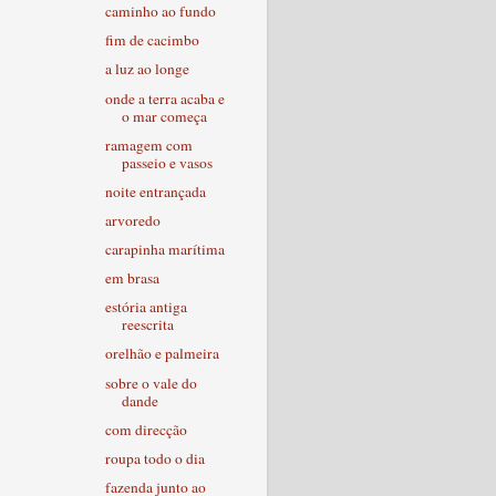
caminho ao fundo
fim de cacimbo
a luz ao longe
onde a terra acaba e
o mar começa
ramagem com
passeio e vasos
noite entrançada
arvoredo
carapinha marítima
em brasa
estória antiga
reescrita
orelhão e palmeira
sobre o vale do
dande
com direcção
roupa todo o dia
fazenda junto ao