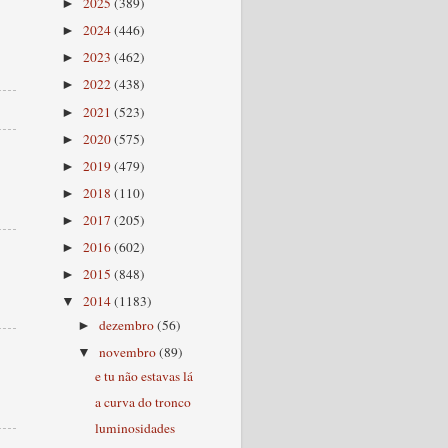
2025
(389)
►
2024
(446)
►
2023
(462)
►
2022
(438)
►
2021
(523)
►
2020
(575)
►
2019
(479)
►
2018
(110)
►
2017
(205)
►
2016
(602)
►
2015
(848)
►
2014
(1183)
▼
dezembro
(56)
►
novembro
(89)
▼
e tu não estavas lá
a curva do tronco
luminosidades