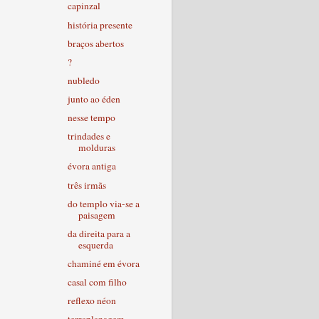
capinzal
história presente
braços abertos
?
nubledo
junto ao éden
nesse tempo
trindades e
molduras
évora antiga
três irmãs
do templo via-se a
paisagem
da direita para a
esquerda
chaminé em évora
casal com filho
reflexo néon