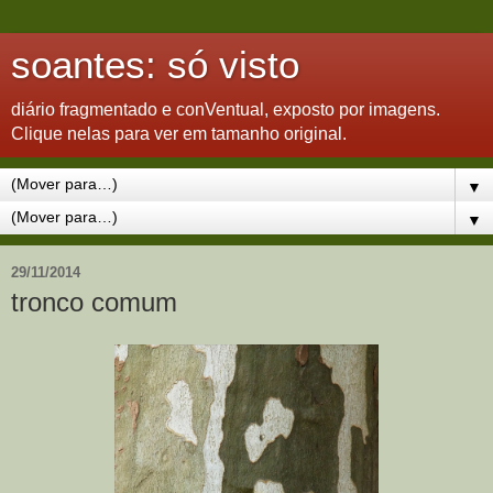
soantes: só visto
diário fragmentado e conVentual, exposto por imagens.
Clique nelas para ver em tamanho original.
▼
▼
29/11/2014
tronco comum