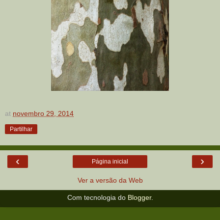
at
novembro 29, 2014
Partilhar
‹
›
Página inicial
Ver a versão da Web
Com tecnologia do
Blogger
.