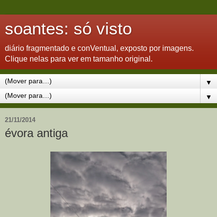
soantes: só visto
diário fragmentado e conVentual, exposto por imagens.
Clique nelas para ver em tamanho original.
▼
▼
21/11/2014
évora antiga