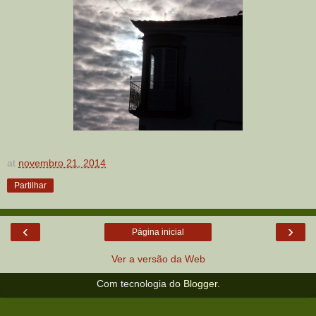
at
novembro 21, 2014
Partilhar
‹
›
Página inicial
Ver a versão da Web
Com tecnologia do
Blogger
.