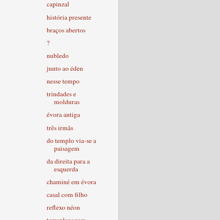
capinzal
história presente
braços abertos
?
nubledo
junto ao éden
nesse tempo
trindades e
molduras
évora antiga
três irmãs
do templo via-se a
paisagem
da direita para a
esquerda
chaminé em évora
casal com filho
reflexo néon