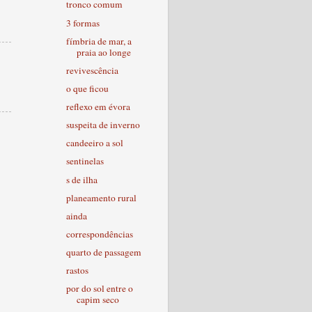
tronco comum
3 formas
fímbria de mar, a
praia ao longe
revivescência
o que ficou
reflexo em évora
suspeita de inverno
candeeiro a sol
sentinelas
s de ilha
planeamento rural
ainda
correspondências
quarto de passagem
rastos
por do sol entre o
capim seco