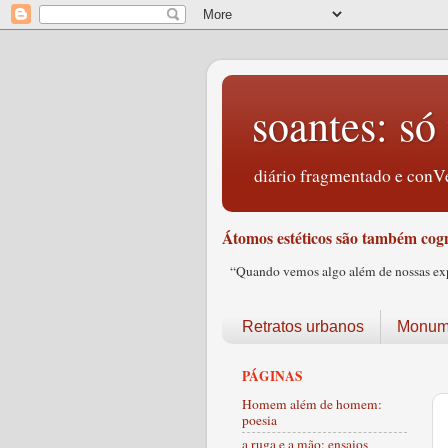
soantes: só 
diário fragmentado e conVe
Átomos estéticos são também cogn
“Quando vemos algo além de nossas expec
Retratos urbanos
Monume
PÁGINAS
Homem além de homem:
poesia
a ruga e a mão: ensaios