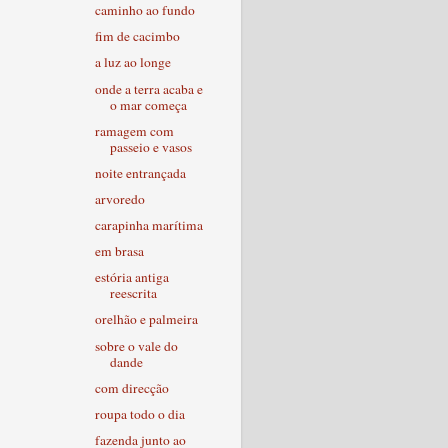
caminho ao fundo
fim de cacimbo
a luz ao longe
onde a terra acaba e
o mar começa
ramagem com
passeio e vasos
noite entrançada
arvoredo
carapinha marítima
em brasa
estória antiga
reescrita
orelhão e palmeira
sobre o vale do
dande
com direcção
roupa todo o dia
fazenda junto ao