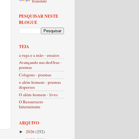
Translate
PESQUISAR NESTE
BLOGUE
TEIA
a ruga e a mão - ensaios
Avançando nas desOras -
poemas
Colagens - poemas
o além homem - poemas
dispersos
O além-homem - livro
O Ressurrecto
Intermitente
ARQUIVO
2026
(252)
►