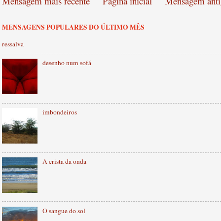
Mensagem mais recente
Página inicial
Mensagem anti
MENSAGENS POPULARES DO ÚLTIMO MÊS
ressalva
desenho num sofá
imbondeiros
A crista da onda
O sangue do sol