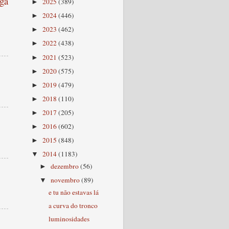
ga
2025
(389)
►
2024
(446)
►
2023
(462)
►
2022
(438)
►
2021
(523)
►
2020
(575)
►
2019
(479)
►
2018
(110)
►
2017
(205)
►
2016
(602)
►
2015
(848)
►
2014
(1183)
▼
dezembro
(56)
►
novembro
(89)
▼
e tu não estavas lá
a curva do tronco
luminosidades