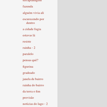
terraplanagem
fazenda
alguém vivia ali
escurecendo por
dentro
a cidade fugia
estavas lá
resiste
rainha - 2
paralelo
pensas quê?
figurina
gradeado
janela de bairro
rainha do bairro
da terra o fim
previsão
notícias do lago - 2