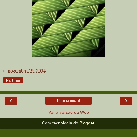
at
novembro 19, 2014
Partilhar
‹
›
Página inicial
Ver a versão da Web
Com tecnologia do
Blogger
.