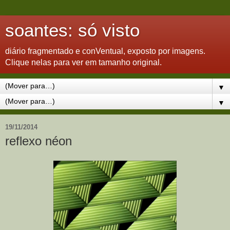
soantes: só visto
diário fragmentado e conVentual, exposto por imagens.
Clique nelas para ver em tamanho original.
▼
▼
19/11/2014
reflexo néon