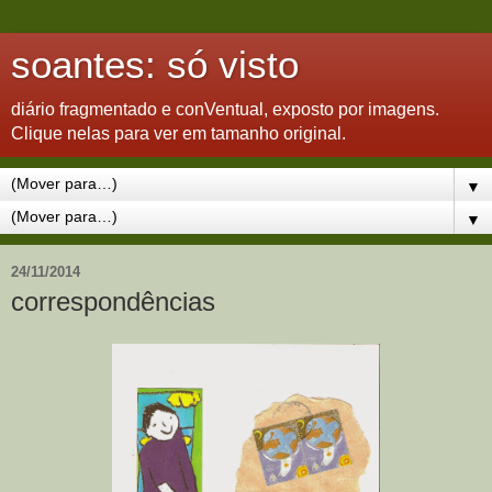
soantes: só visto
diário fragmentado e conVentual, exposto por imagens.
Clique nelas para ver em tamanho original.
▼
▼
24/11/2014
correspondências