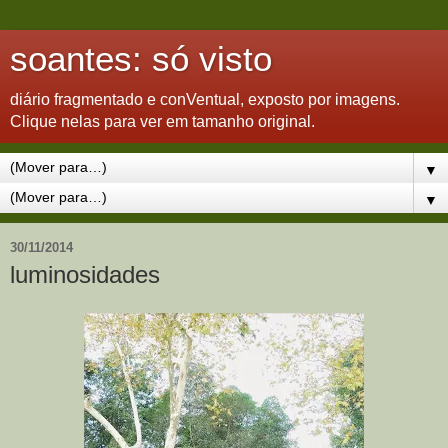
soantes: só visto
diário fragmentado e conVentual, exposto por imagens.
Clique nelas para ver em tamanho original.
▼
▼
30/11/2014
luminosidades