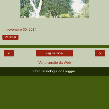
at
novembro 30, 2014
Partilhar
‹
›
Página inicial
Ver a versão da Web
Com tecnologia do
Blogger
.