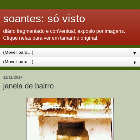
soantes: só visto
diário fragmentado e conVentual, exposto por imagens.
Clique nelas para ver em tamanho original.
▼
▼
11/11/2014
janela de bairro