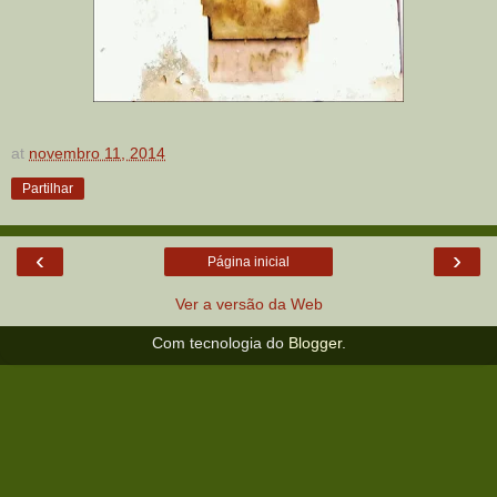
at
novembro 11, 2014
Partilhar
‹
›
Página inicial
Ver a versão da Web
Com tecnologia do
Blogger
.