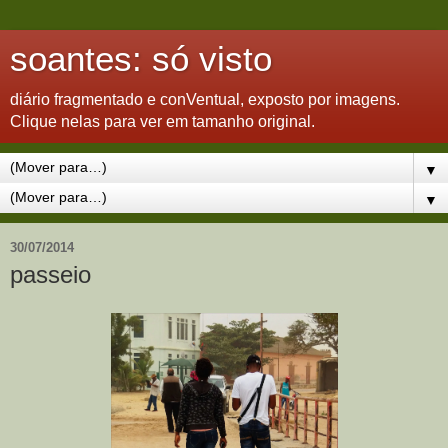
soantes: só visto
diário fragmentado e conVentual, exposto por imagens.
Clique nelas para ver em tamanho original.
▼
▼
30/07/2014
passeio