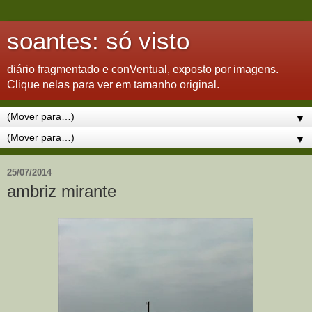
soantes: só visto
diário fragmentado e conVentual, exposto por imagens.
Clique nelas para ver em tamanho original.
▼
▼
25/07/2014
ambriz mirante