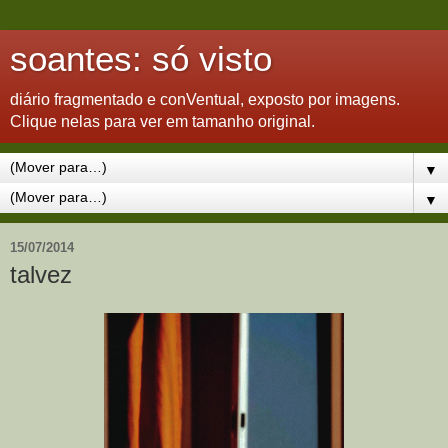
soantes: só visto
diário fragmentado e conVentual, exposto por imagens.
Clique nelas para ver em tamanho original.
▼
▼
15/07/2014
talvez