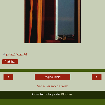
at
julho 15, 2014
Partilhar
‹
›
Página inicial
Ver a versão da Web
Com tecnologia do
Blogger
.