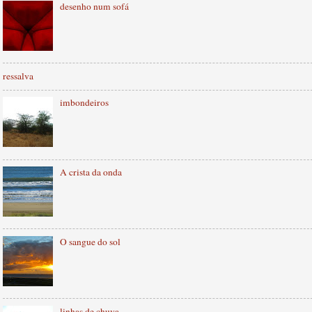
desenho num sofá
ressalva
imbondeiros
A crista da onda
O sangue do sol
linhas de chuva