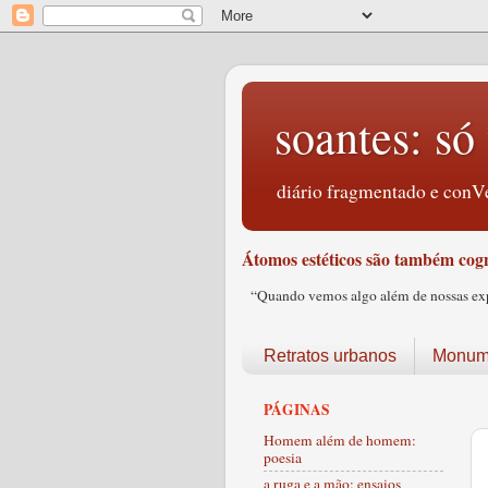
soantes: só 
diário fragmentado e conVe
Átomos estéticos são também cogn
“Quando vemos algo além de nossas expec
Retratos urbanos
Monume
PÁGINAS
Homem além de homem:
poesia
a ruga e a mão: ensaios