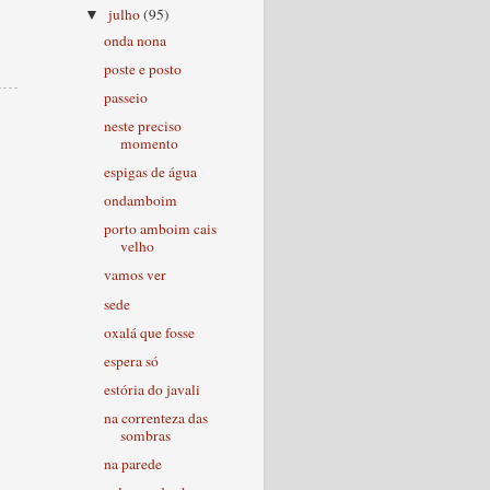
julho
(95)
▼
onda nona
poste e posto
passeio
neste preciso
momento
espigas de água
ondamboim
porto amboim cais
velho
vamos ver
sede
oxalá que fosse
espera só
estória do javali
na correnteza das
sombras
na parede