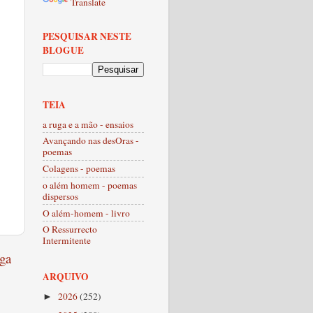
Translate
PESQUISAR NESTE
BLOGUE
TEIA
a ruga e a mão - ensaios
Avançando nas desOras -
poemas
Colagens - poemas
o além homem - poemas
dispersos
O além-homem - livro
O Ressurrecto
Intermitente
ga
ARQUIVO
2026
(252)
►