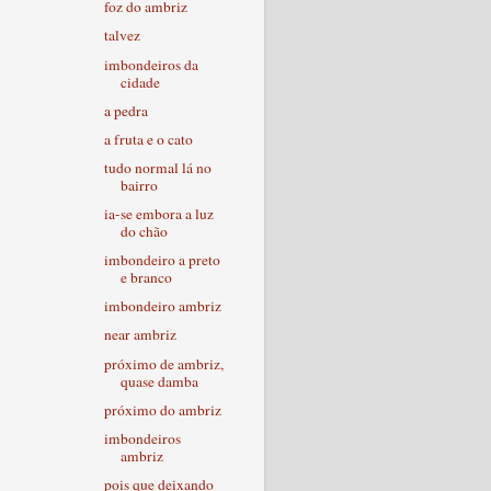
foz do ambriz
talvez
imbondeiros da
cidade
a pedra
a fruta e o cato
tudo normal lá no
bairro
ia-se embora a luz
do chão
imbondeiro a preto
e branco
imbondeiro ambriz
near ambriz
próximo de ambriz,
quase damba
próximo do ambriz
imbondeiros
ambriz
pois que deixando