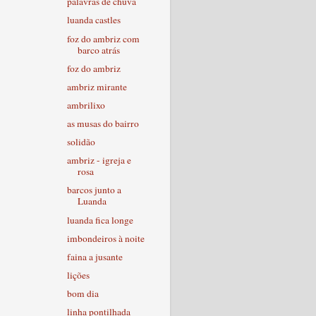
palavras de chuva
luanda castles
foz do ambriz com
barco atrás
foz do ambriz
ambriz mirante
ambrilixo
as musas do bairro
solidão
ambriz - igreja e
rosa
barcos junto a
Luanda
luanda fica longe
imbondeiros à noite
faina a jusante
lições
bom dia
linha pontilhada