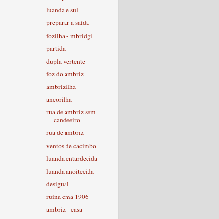
luanda e sul
preparar a saída
fozilha - mbridgi
partida
dupla vertente
foz do ambriz
ambrizilha
ancorilha
rua de ambriz sem
candeeiro
rua de ambriz
ventos de cacimbo
luanda entardecida
luanda anoitecida
desigual
ruína cma 1906
ambriz - casa