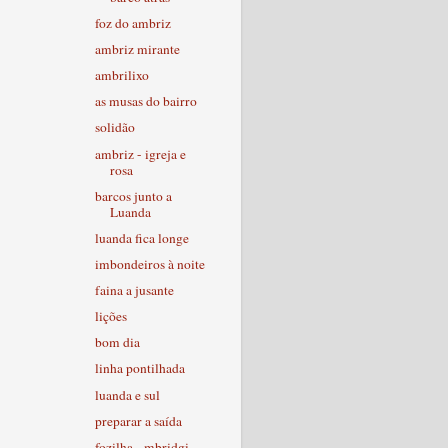
foz do ambriz
ambriz mirante
ambrilixo
as musas do bairro
solidão
ambriz - igreja e
rosa
barcos junto a
Luanda
luanda fica longe
imbondeiros à noite
faina a jusante
lições
bom dia
linha pontilhada
luanda e sul
preparar a saída
fozilha - mbridgi