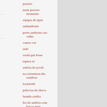
passeio
neste preciso
momento
espigas de água
ondamboim
porto amboim cais
velho
vamos ver
sede
oxalá que fosse
espera só
estória do javali
na correnteza das
sombras
na parede
palavras de chuva
luanda castles
foz do ambriz com
barco atrás