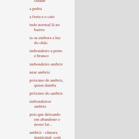
cidade
a pedra
a fruta e o cato
tudo normal lá no
bairro
ia-se embora a luz
do chão
imbondeiro a preto
e branco
imbondeiro ambriz
near ambriz
próximo de ambriz,
quase damba
próximo do ambriz
imbondeiros
ambriz
pois que deixando
em abandono o
nosso lar...
ambriz - câmara
municipal, com