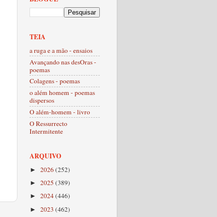
TEIA
a ruga e a mão - ensaios
Avançando nas desOras -
poemas
Colagens - poemas
o além homem - poemas
dispersos
O além-homem - livro
O Ressurrecto
Intermitente
ARQUIVO
2026
(252)
►
2025
(389)
►
2024
(446)
►
2023
(462)
►