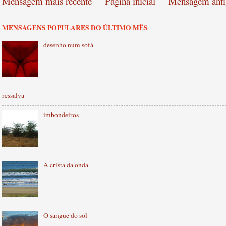
Mensagem mais recente
Página inicial
Mensagem anti
MENSAGENS POPULARES DO ÚLTIMO MÊS
desenho num sofá
ressalva
imbondeiros
A crista da onda
O sangue do sol