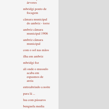
árvores
mbridgi ponto de
focagem
câmara municipal
do ambriz - torre
ambriz câmara
municipal 1906
ambriz câmara
municipal
com o sol nas mãos
ilha em ambriz
mbridgi foz
ali onde o mussulo
acaba em
espasmos de
areia
entreabrindo a noite
para lá ...
lua com pássaros
benguela media