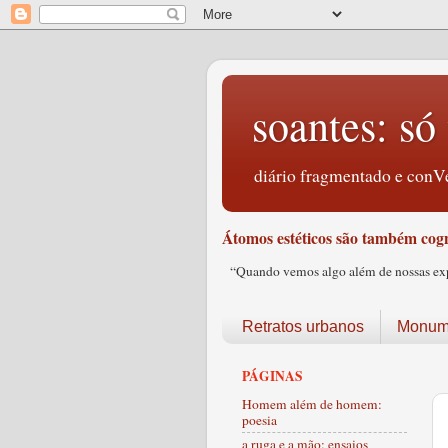
soantes: só 
diário fragmentado e conVe
Átomos estéticos são também cogn
“Quando vemos algo além de nossas expec
Retratos urbanos
Monume
PÁGINAS
Homem além de homem:
poesia
a ruga e a mão: ensaios