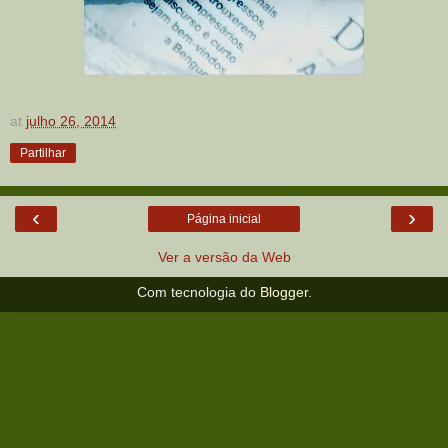
at
julho 26, 2014
Partilhar
‹
›
Página inicial
Ver a versão da Web
Com tecnologia do
Blogger
.