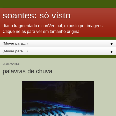
soantes: só visto
diário fragmentado e conVentual, exposto por imagens.
Clique nelas para ver em tamanho original.
▼
▼
26/07/2014
palavras de chuva