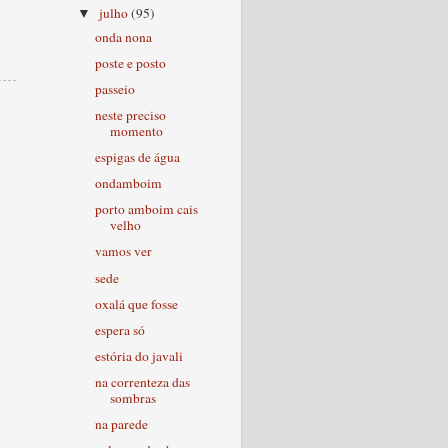
julho
(95)
▼
onda nona
poste e posto
passeio
neste preciso
momento
espigas de água
ondamboim
porto amboim cais
velho
vamos ver
sede
oxalá que fosse
espera só
estória do javali
na correnteza das
sombras
na parede