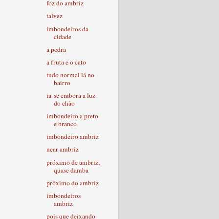
foz do ambriz
talvez
imbondeiros da
cidade
a pedra
a fruta e o cato
tudo normal lá no
bairro
ia-se embora a luz
do chão
imbondeiro a preto
e branco
imbondeiro ambriz
near ambriz
próximo de ambriz,
quase damba
próximo do ambriz
imbondeiros
ambriz
pois que deixando