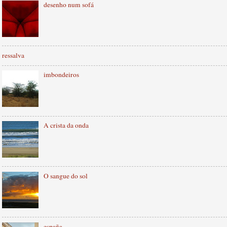
desenho num sofá
ressalva
imbondeiros
A crista da onda
O sangue do sol
españa