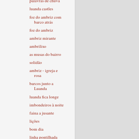
palavras de chuva
luanda castles
foz do ambriz com
barco atrás
foz do ambriz
ambriz mirante
ambrilixo
as musas do bairro
solidão
ambriz - igreja e
rosa
barcos junto a
Luanda
luanda fica longe
imbondeiros à noite
faina a jusante
lições
bom dia
linha pontilhada