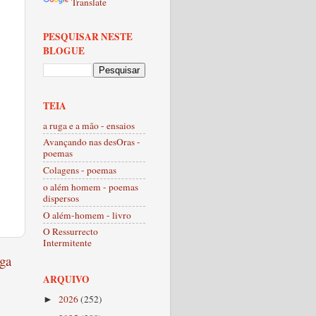
Translate
PESQUISAR NESTE
BLOGUE
TEIA
a ruga e a mão - ensaios
Avançando nas desOras -
poemas
Colagens - poemas
o além homem - poemas
dispersos
O além-homem - livro
O Ressurrecto
Intermitente
ga
ARQUIVO
2026
(252)
►