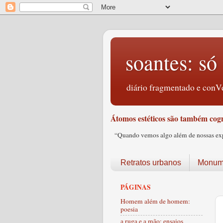
soantes: só 
diário fragmentado e conVe
Átomos estéticos são também cogn
“Quando vemos algo além de nossas expec
Retratos urbanos
Monume
PÁGINAS
Homem além de homem:
poesia
a ruga e a mão: ensaios