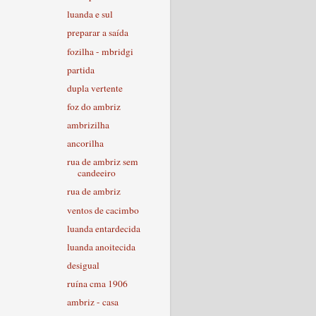
luanda e sul
preparar a saída
fozilha - mbridgi
partida
dupla vertente
foz do ambriz
ambrizilha
ancorilha
rua de ambriz sem
candeeiro
rua de ambriz
ventos de cacimbo
luanda entardecida
luanda anoitecida
desigual
ruína cma 1906
ambriz - casa