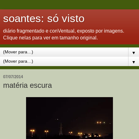
soantes: só visto
diário fragmentado e conVentual, exposto por imagens.
Clique nelas para ver em tamanho original.
▼
▼
07/07/2014
matéria escura