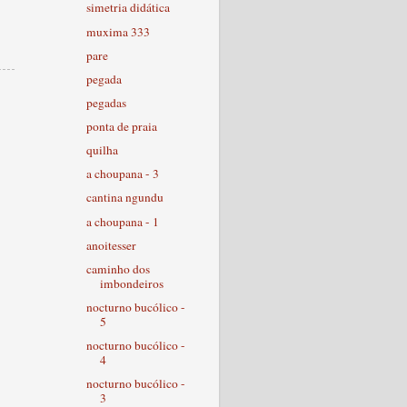
simetria didática
muxima 333
pare
pegada
pegadas
ponta de praia
quilha
a choupana - 3
cantina ngundu
a choupana - 1
anoitesser
caminho dos
imbondeiros
nocturno bucólico -
5
nocturno bucólico -
4
nocturno bucólico -
3