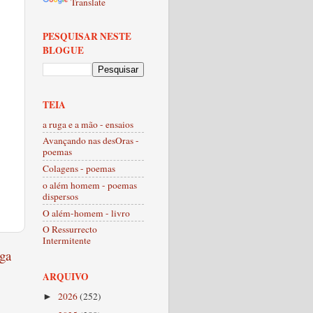
Translate
PESQUISAR NESTE
BLOGUE
TEIA
a ruga e a mão - ensaios
Avançando nas desOras -
poemas
Colagens - poemas
o além homem - poemas
dispersos
O além-homem - livro
O Ressurrecto
Intermitente
ga
ARQUIVO
2026
(252)
►