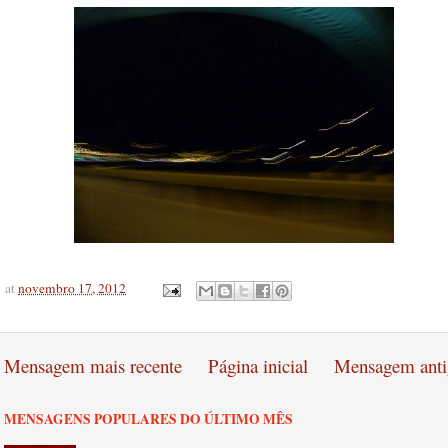
at
novembro 17, 2012
Mensagem mais recente
Página inicial
Mensagem anti
MENSAGENS POPULARES DO ÚLTIMO MÊS