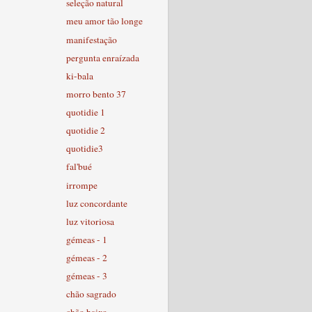
seleção natural
meu amor tão longe
manifestação
pergunta enraízada
ki-bala
morro bento 37
quotidie 1
quotidie 2
quotidie3
fal'bué
irrompe
luz concordante
luz vitoriosa
gémeas - 1
gémeas - 2
gémeas - 3
chão sagrado