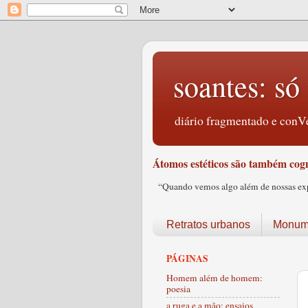
soantes: só 
diário fragmentado e conVe
Átomos estéticos são também cogn
“Quando vemos algo além de nossas expec
Retratos urbanos
Monume
PÁGINAS
Homem além de homem:
poesia
a ruga e a mão: ensaios