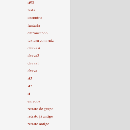
st98
festa
encontro
fantasia
entroncando
textura com raiz
chuva 4
chuva2
chuva1
chuva
st3
st2
st
enredos
retrato de grupo
retrato já antigo
retrato antigo