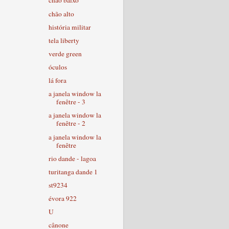
chão baixo
chão alto
história militar
tela liberty
verde green
óculos
lá fora
a janela window la
fenêtre - 3
a janela window la
fenêtre - 2
a janela window la
fenêtre
rio dande - lagoa
turitanga dande 1
st9234
évora 922
U
cânone