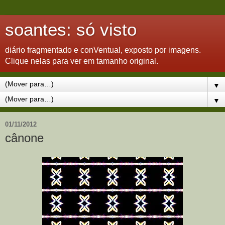
soantes: só visto
diário fragmentado e conVentual, exposto por imagens.
Clique nelas para ver em tamanho original.
▼
▼
01/11/2012
cânone