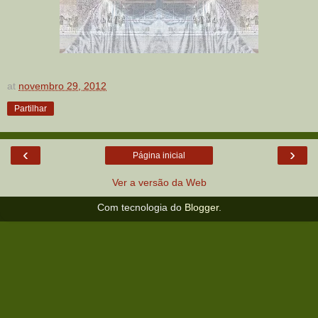
at
novembro 29, 2012
Partilhar
‹
›
Página inicial
Ver a versão da Web
Com tecnologia do
Blogger
.