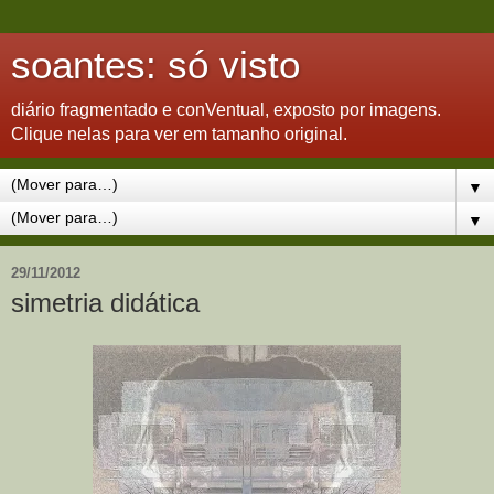
soantes: só visto
diário fragmentado e conVentual, exposto por imagens.
Clique nelas para ver em tamanho original.
▼
▼
29/11/2012
simetria didática