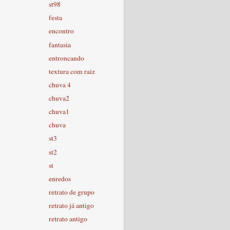
st98
festa
encontro
fantasia
entroncando
textura com raiz
chuva 4
chuva2
chuva1
chuva
st3
st2
st
enredos
retrato de grupo
retrato já antigo
retrato antigo