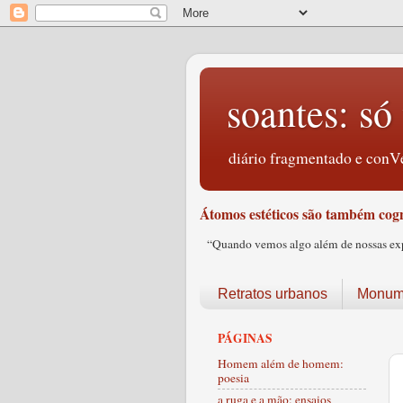
soantes: só 
diário fragmentado e conVe
Átomos estéticos são também cogn
“Quando vemos algo além de nossas expec
Retratos urbanos
Monume
PÁGINAS
Homem além de homem:
poesia
a ruga e a mão: ensaios