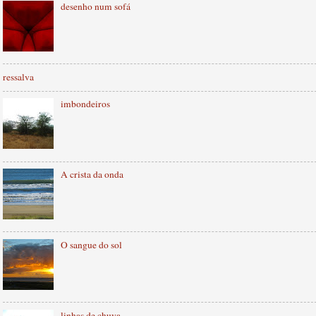
desenho num sofá
ressalva
imbondeiros
A crista da onda
O sangue do sol
linhas de chuva