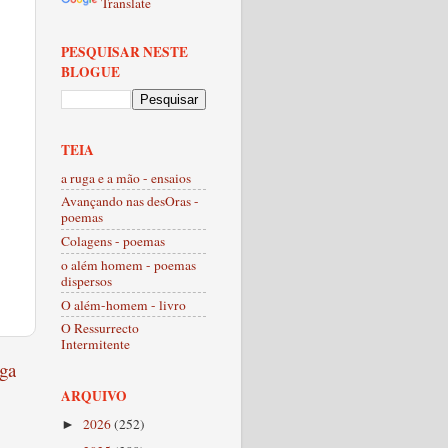
Translate
PESQUISAR NESTE
BLOGUE
TEIA
a ruga e a mão - ensaios
Avançando nas desOras -
poemas
Colagens - poemas
o além homem - poemas
dispersos
O além-homem - livro
O Ressurrecto
Intermitente
ga
ARQUIVO
2026
(252)
►