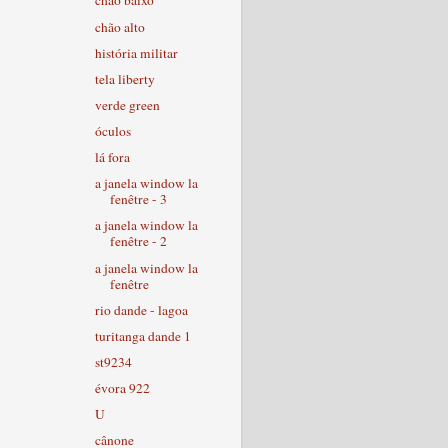
chão baixo
chão alto
história militar
tela liberty
verde green
óculos
lá fora
a janela window la
fenêtre - 3
a janela window la
fenêtre - 2
a janela window la
fenêtre
rio dande - lagoa
turitanga dande 1
st9234
évora 922
U
cânone