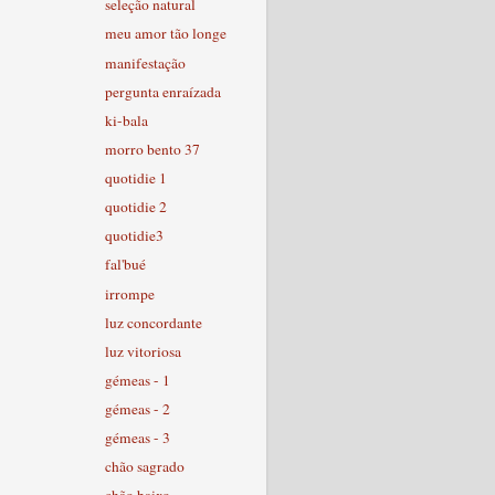
seleção natural
meu amor tão longe
manifestação
pergunta enraízada
ki-bala
morro bento 37
quotidie 1
quotidie 2
quotidie3
fal'bué
irrompe
luz concordante
luz vitoriosa
gémeas - 1
gémeas - 2
gémeas - 3
chão sagrado