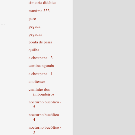
simetria didática
muxima 333
pare
pegada
pegadas
ponta de praia
quilha
a choupana - 3
cantina ngundu
a choupana - 1
anoitesser
caminho dos
imbondeiros
nocturno bucólico -
5
nocturno bucólico -
4
nocturno bucólico -
3