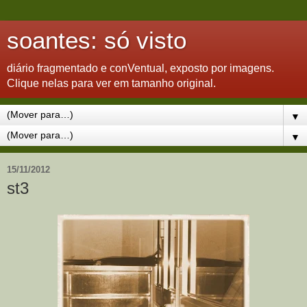
soantes: só visto
diário fragmentado e conVentual, exposto por imagens.
Clique nelas para ver em tamanho original.
▼
▼
15/11/2012
st3