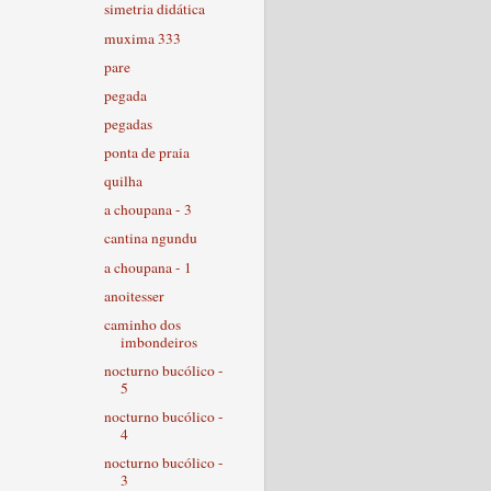
simetria didática
muxima 333
pare
pegada
pegadas
ponta de praia
quilha
a choupana - 3
cantina ngundu
a choupana - 1
anoitesser
caminho dos
imbondeiros
nocturno bucólico -
5
nocturno bucólico -
4
nocturno bucólico -
3