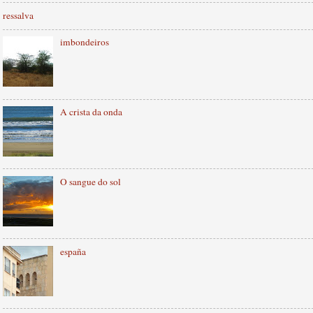
ressalva
imbondeiros
A crista da onda
O sangue do sol
españa