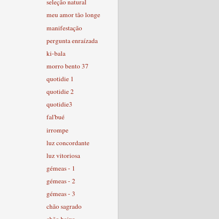
seleção natural
meu amor tão longe
manifestação
pergunta enraízada
ki-bala
morro bento 37
quotidie 1
quotidie 2
quotidie3
fal'bué
irrompe
luz concordante
luz vitoriosa
gémeas - 1
gémeas - 2
gémeas - 3
chão sagrado