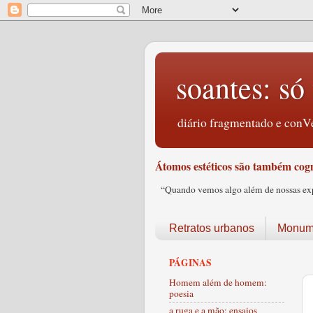
soantes: só 
diário fragmentado e conVe
Átomos estéticos são também cogn
“Quando vemos algo além de nossas expec
Retratos urbanos
Monume
PÁGINAS
Homem além de homem:
poesia
a ruga e a mão: ensaios