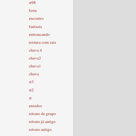
st98
festa
encontro
fantasia
entroncando
textura com raiz
chuva 4
chuva2
chuva1
chuva
st3
st2
st
enredos
retrato de grupo
retrato já antigo
retrato antigo