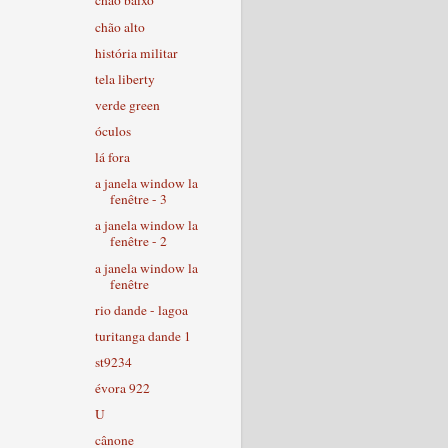
chão baixo
chão alto
história militar
tela liberty
verde green
óculos
lá fora
a janela window la
fenêtre - 3
a janela window la
fenêtre - 2
a janela window la
fenêtre
rio dande - lagoa
turitanga dande 1
st9234
évora 922
U
cânone