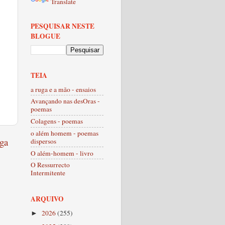
Translate
PESQUISAR NESTE
BLOGUE
TEIA
a ruga e a mão - ensaios
Avançando nas desOras -
poemas
Colagens - poemas
o além homem - poemas
ga
dispersos
O além-homem - livro
O Ressurrecto
Intermitente
ARQUIVO
2026
(255)
►