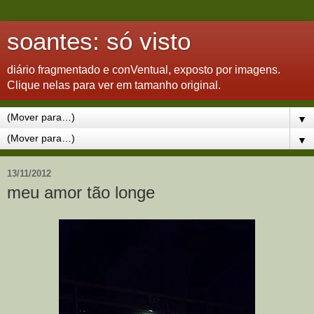
soantes: só visto
diário fragmentado e conVentual, exposto por imagens.
Clique nelas para ver em tamanho original.
▼
▼
13/11/2012
meu amor tão longe