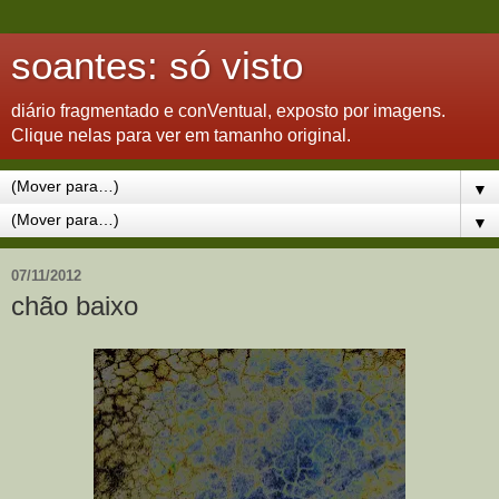
soantes: só visto
diário fragmentado e conVentual, exposto por imagens.
Clique nelas para ver em tamanho original.
▼
▼
07/11/2012
chão baixo