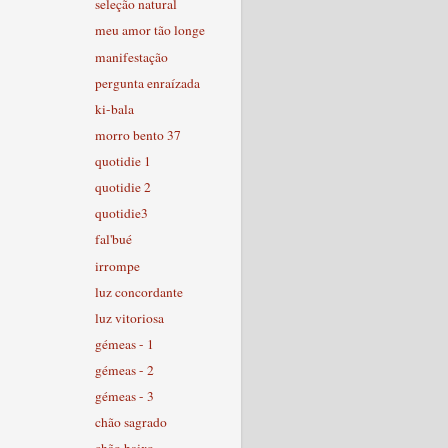
seleção natural
meu amor tão longe
manifestação
pergunta enraízada
ki-bala
morro bento 37
quotidie 1
quotidie 2
quotidie3
fal'bué
irrompe
luz concordante
luz vitoriosa
gémeas - 1
gémeas - 2
gémeas - 3
chão sagrado