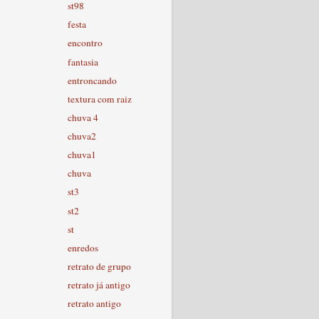
st98
festa
encontro
fantasia
entroncando
textura com raiz
chuva 4
chuva2
chuva1
chuva
st3
st2
st
enredos
retrato de grupo
retrato já antigo
retrato antigo