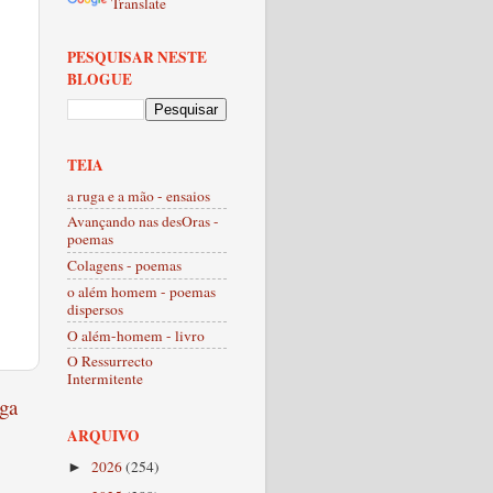
Translate
PESQUISAR NESTE
BLOGUE
TEIA
a ruga e a mão - ensaios
Avançando nas desOras -
poemas
Colagens - poemas
o além homem - poemas
dispersos
O além-homem - livro
O Ressurrecto
Intermitente
ga
ARQUIVO
2026
(254)
►