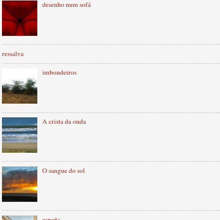
desenho num sofá
ressalva
imbondeiros
A crista da onda
O sangue do sol
españa