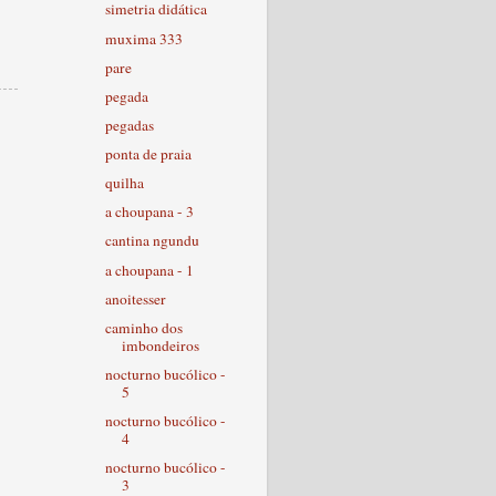
simetria didática
muxima 333
pare
pegada
pegadas
ponta de praia
quilha
a choupana - 3
cantina ngundu
a choupana - 1
anoitesser
caminho dos
imbondeiros
nocturno bucólico -
5
nocturno bucólico -
4
nocturno bucólico -
3