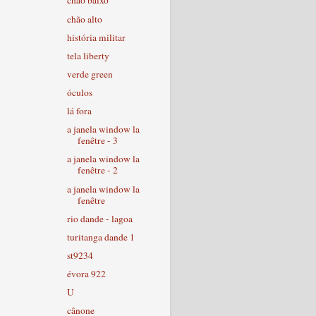
chão baixo
chão alto
história militar
tela liberty
verde green
óculos
lá fora
a janela window la
fenêtre - 3
a janela window la
fenêtre - 2
a janela window la
fenêtre
rio dande - lagoa
turitanga dande 1
st9234
évora 922
U
cânone