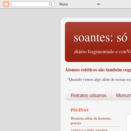
soantes: só 
diário fragmentado e conVe
Átomos estéticos são também cogn
“Quando vemos algo além de nossas expec
Retratos urbanos
Monume
PÁGINAS
Homem além de homem:
poesia
a ruga e a mão: ensaios