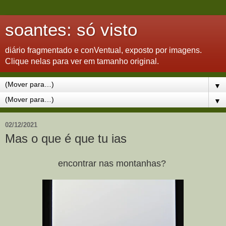
soantes: só visto
diário fragmentado e conVentual, exposto por imagens.
Clique nelas para ver em tamanho original.
▼
▼
02/12/2021
Mas o que é que tu ias
encontrar nas montanhas?