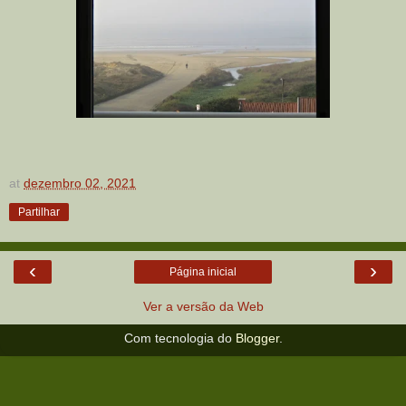
at
dezembro 02, 2021
Partilhar
‹
›
Página inicial
Ver a versão da Web
Com tecnologia do
Blogger
.