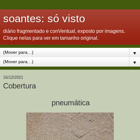
soantes: só visto
diário fragmentado e conVentual, exposto por imagens.
Clique nelas para ver em tamanho original.
▼
▼
16/12/2021
Cobertura
pneumática