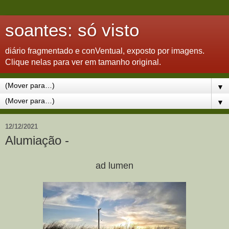
soantes: só visto
diário fragmentado e conVentual, exposto por imagens.
Clique nelas para ver em tamanho original.
▼
▼
12/12/2021
Alumiação -
ad lumen