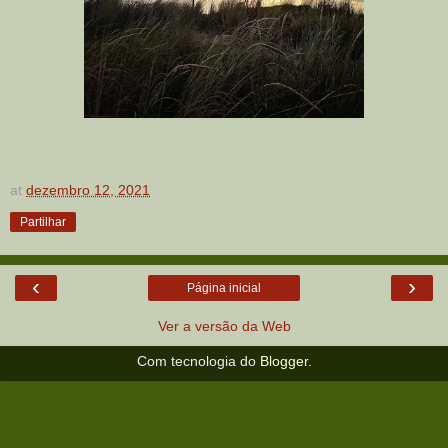
at
dezembro 12, 2021
Partilhar
‹
›
Página inicial
Ver a versão da Web
Com tecnologia do
Blogger
.