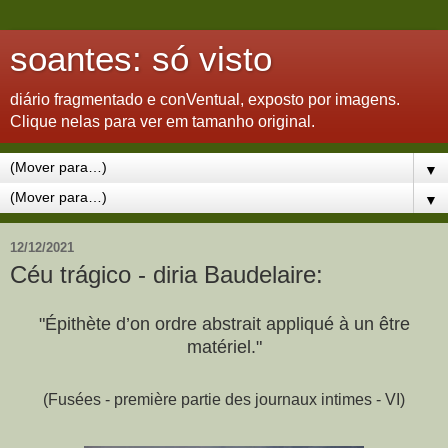
soantes: só visto
diário fragmentado e conVentual, exposto por imagens.
Clique nelas para ver em tamanho original.
▼
▼
12/12/2021
Céu trágico - diria Baudelaire:
"Épithète d’on ordre abstrait appliqué à un
être
matériel."
(
Fusées
- première partie des journaux intimes - VI)