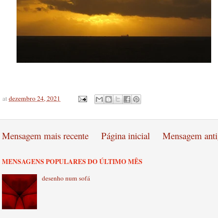
at
dezembro 24, 2021
Mensagem mais recente
Página inicial
Mensagem anti
MENSAGENS POPULARES DO ÚLTIMO MÊS
desenho num sofá