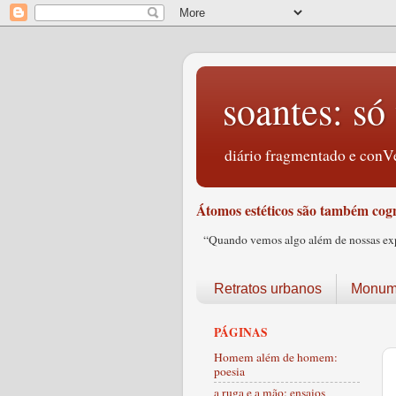
soantes: só 
diário fragmentado e conVe
Átomos estéticos são também cogn
“Quando vemos algo além de nossas expec
Retratos urbanos
Monume
PÁGINAS
Homem além de homem:
poesia
a ruga e a mão: ensaios