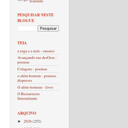
Translate
PESQUISAR NESTE
.
BLOGUE
TEIA
a ruga e a mão - ensaios
Avançando nas desOras -
poemas
Colagens - poemas
o além homem - poemas
dispersos
O além-homem - livro
O Ressurrecto
Intermitente
ARQUIVO
2026
(252)
►