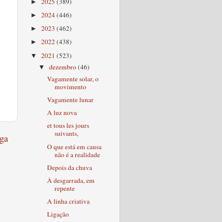
2025
(389)
►
2024
(446)
►
2023
(462)
►
2022
(438)
►
2021
(523)
▼
dezembro
(46)
▼
Vagamente solar, o
movimento
Vagamente lunar
A luz nova
et tous les jours
suivants,
ga
O que está em causa
não é a realidade
Depois da chuva
À desgarrada, em
repente
A linha criativa
Ligação