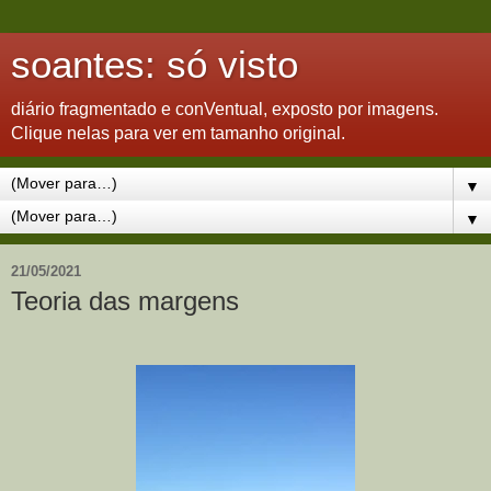
soantes: só visto
diário fragmentado e conVentual, exposto por imagens.
Clique nelas para ver em tamanho original.
▼
▼
21/05/2021
Teoria das margens