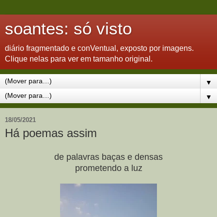
soantes: só visto
diário fragmentado e conVentual, exposto por imagens.
Clique nelas para ver em tamanho original.
▼
▼
18/05/2021
Há poemas assim
de palavras baças e densas
prometendo a luz