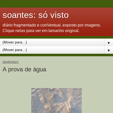
soantes: só visto
diário fragmentado e conVentual, exposto por imagens.
Clique nelas para ver em tamanho original.
▼
▼
20/05/2021
A prova de água