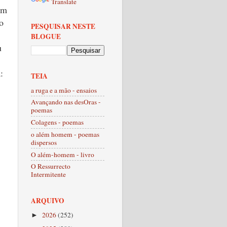
Translate
em
o
PESQUISAR NESTE
BLOGUE
u
:
TEIA
a ruga e a mão - ensaios
Avançando nas desOras -
poemas
Colagens - poemas
o além homem - poemas
dispersos
O além-homem - livro
O Ressurrecto
Intermitente
ARQUIVO
2026
(252)
►