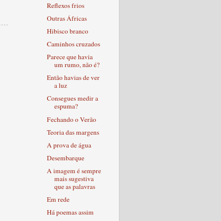
Reflexos frios
Outras Áfricas
Hibisco branco
Caminhos cruzados
Parece que havia
um rumo, não é?
Então havias de ver
a luz
Consegues medir a
espuma?
Fechando o Verão
Teoria das margens
A prova de água
Desembarque
A imagem é sempre
mais sugestiva
que as palavras
Em rede
Há poemas assim