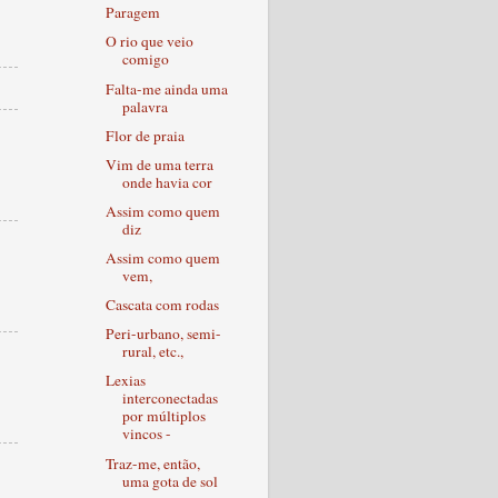
Paragem
O rio que veio
comigo
Falta-me ainda uma
palavra
Flor de praia
Vim de uma terra
onde havia cor
Assim como quem
diz
Assim como quem
vem,
Cascata com rodas
Peri-urbano, semi-
rural, etc.,
Lexias
interconectadas
por múltiplos
vincos -
Traz-me, então,
uma gota de sol