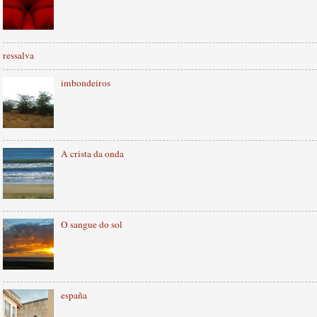
ressalva
imbondeiros
A crista da onda
O sangue do sol
españa