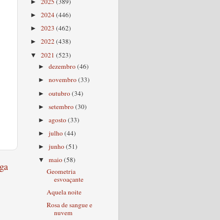
2025
(389)
►
2024
(446)
►
2023
(462)
►
2022
(438)
►
2021
(523)
▼
dezembro
(46)
►
novembro
(33)
►
outubro
(34)
►
setembro
(30)
►
agosto
(33)
►
julho
(44)
►
junho
(51)
►
maio
(58)
▼
ga
Geometria
esvoaçante
Aquela noite
Rosa de sangue e
nuvem