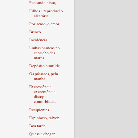
Pensando nisso,
Filhos - reprodução
aleatória
Por acaso, o amor,
Brinco
Incidência
Linhas brancas no
capricho das
marés
Depósito humilde
Os pássaros, pela
manhã,
Excrescência,
excremência,
distopia,
comorbidade
Recipientes
Espinhoso, talvez...
Boa tarde
Quase a chegar