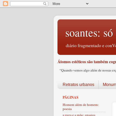
soantes: só 
diário fragmentado e conVe
Átomos estéticos são também cogn
“Quando vemos algo além de nossas expec
Retratos urbanos
Monume
PÁGINAS
Homem além de homem:
poesia
a ruga e a mão: ensaios