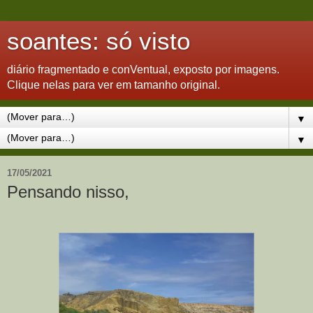
soantes: só visto
diário fragmentado e conVentual, exposto por imagens.
Clique nelas para ver em tamanho original.
▼
▼
17/05/2021
Pensando nisso,