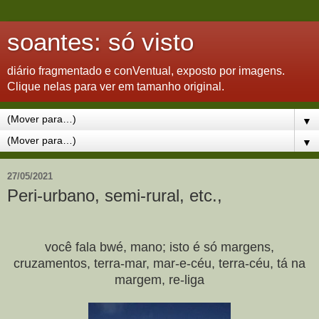
soantes: só visto
diário fragmentado e conVentual, exposto por imagens.
Clique nelas para ver em tamanho original.
▼
▼
27/05/2021
Peri-urbano, semi-rural, etc.,
você fala bwé, mano; isto é só margens,
cruzamentos, terra-mar, mar-e-céu, terra-céu, tá na
margem, re-liga