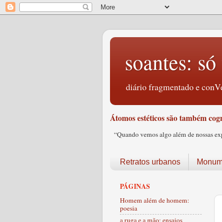
soantes: só 
diário fragmentado e conVe
Átomos estéticos são também cogn
“Quando vemos algo além de nossas expec
Retratos urbanos
Monume
PÁGINAS
Homem além de homem:
poesia
a ruga e a mão: ensaios