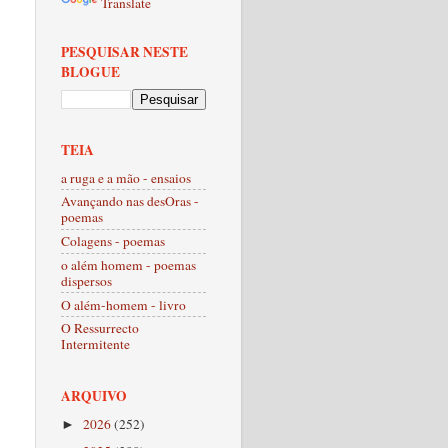
Translate
PESQUISAR NESTE
BLOGUE
TEIA
a ruga e a mão - ensaios
Avançando nas desOras -
poemas
Colagens - poemas
o além homem - poemas
dispersos
O além-homem - livro
O Ressurrecto
Intermitente
ARQUIVO
2026
(252)
►