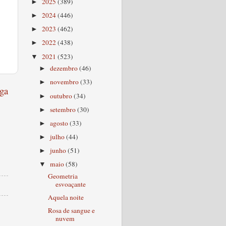
2025
(389)
►
2024
(446)
►
2023
(462)
►
2022
(438)
►
2021
(523)
▼
dezembro
(46)
►
novembro
(33)
►
ga
outubro
(34)
►
setembro
(30)
►
agosto
(33)
►
julho
(44)
►
junho
(51)
►
maio
(58)
▼
Geometria
esvoaçante
Aquela noite
Rosa de sangue e
nuvem