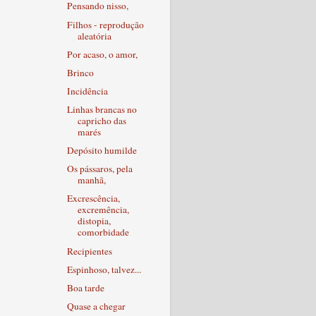
Pensando nisso,
Filhos - reprodução
aleatória
Por acaso, o amor,
Brinco
Incidência
Linhas brancas no
capricho das
marés
Depósito humilde
Os pássaros, pela
manhã,
Excrescência,
excremência,
distopia,
comorbidade
Recipientes
Espinhoso, talvez...
Boa tarde
Quase a chegar