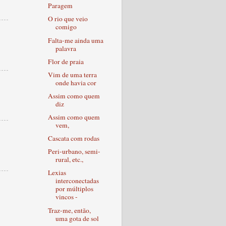
Paragem
O rio que veio
comigo
Falta-me ainda uma
palavra
Flor de praia
Vim de uma terra
onde havia cor
Assim como quem
diz
Assim como quem
vem,
Cascata com rodas
Peri-urbano, semi-
rural, etc.,
Lexias
interconectadas
por múltiplos
vincos -
Traz-me, então,
uma gota de sol