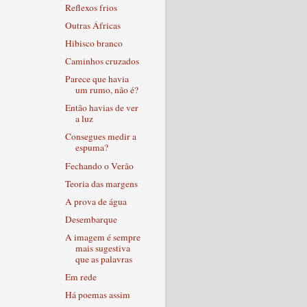
Reflexos frios
Outras Áfricas
Hibisco branco
Caminhos cruzados
Parece que havia
um rumo, não é?
Então havias de ver
a luz
Consegues medir a
espuma?
Fechando o Verão
Teoria das margens
A prova de água
Desembarque
A imagem é sempre
mais sugestiva
que as palavras
Em rede
Há poemas assim