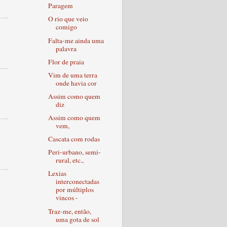
Paragem
O rio que veio
comigo
Falta-me ainda uma
palavra
Flor de praia
Vim de uma terra
onde havia cor
Assim como quem
diz
Assim como quem
vem,
Cascata com rodas
Peri-urbano, semi-
rural, etc.,
Lexias
interconectadas
por múltiplos
vincos -
Traz-me, então,
uma gota de sol