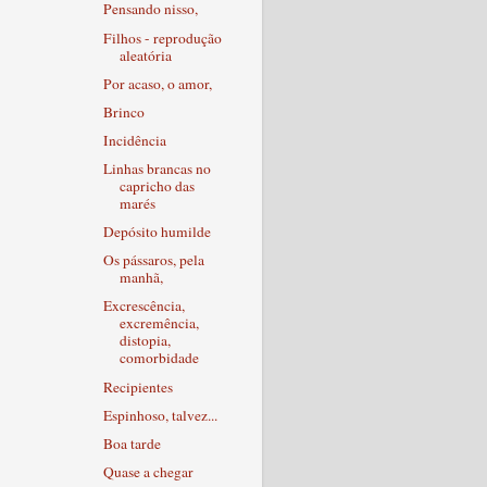
Pensando nisso,
Filhos - reprodução
aleatória
Por acaso, o amor,
Brinco
Incidência
Linhas brancas no
capricho das
marés
Depósito humilde
Os pássaros, pela
manhã,
Excrescência,
excremência,
distopia,
comorbidade
Recipientes
Espinhoso, talvez...
Boa tarde
Quase a chegar