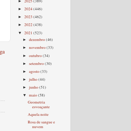
2025
(389)
►
2024
(446)
►
2023
(462)
►
2022
(438)
►
2021
(523)
▼
dezembro
(46)
►
novembro
(33)
►
ga
outubro
(34)
►
setembro
(30)
►
agosto
(33)
►
julho
(44)
►
junho
(51)
►
maio
(58)
▼
Geometria
esvoaçante
Aquela noite
Rosa de sangue e
nuvem