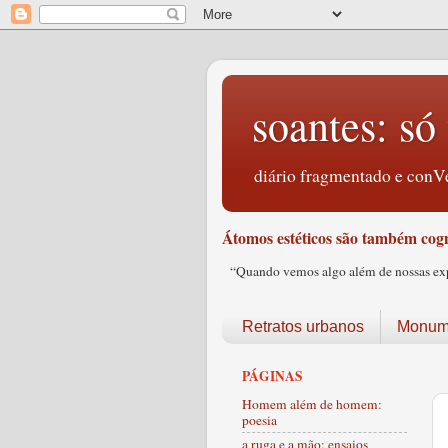
soantes: só 
diário fragmentado e conVe
Átomos estéticos são também cogn
“Quando vemos algo além de nossas expec
Retratos urbanos
Monume
PÁGINAS
Homem além de homem:
poesia
a ruga e a mão: ensaios