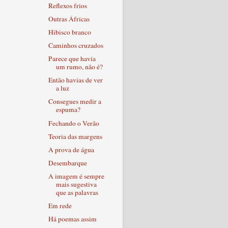
Reflexos frios
Outras Áfricas
Hibisco branco
Caminhos cruzados
Parece que havia
um rumo, não é?
Então havias de ver
a luz
Consegues medir a
espuma?
Fechando o Verão
Teoria das margens
A prova de água
Desembarque
A imagem é sempre
mais sugestiva
que as palavras
Em rede
Há poemas assim