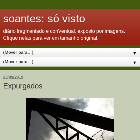
soantes: só visto
diário fragmentado e conVentual, exposto por imagens.
Clique nelas para ver em tamanho original.
▼
▼
23/09/2019
Expurgados