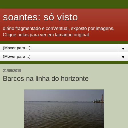
soantes: só visto
diário fragmentado e conVentual, exposto por imagens.
Clique nelas para ver em tamanho original.
▼
▼
21/09/2019
Barcos na linha do horizonte