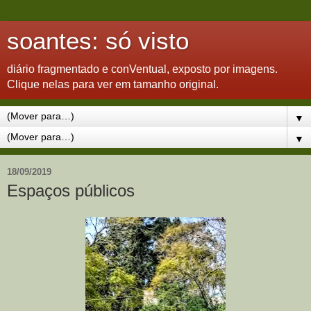
soantes: só visto
diário fragmentado e conVentual, exposto por imagens.
Clique nelas para ver em tamanho original.
▼
▼
18/09/2019
Espaços públicos