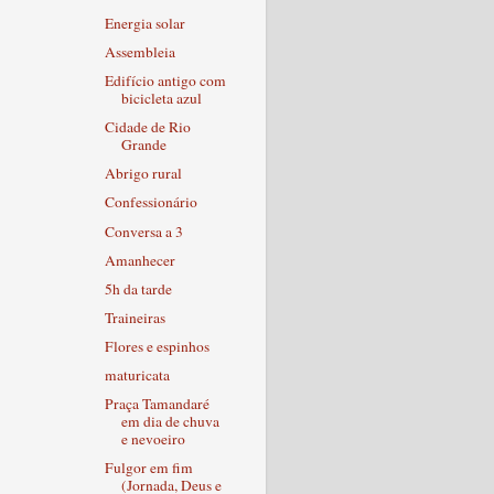
Energia solar
Assembleia
Edifício antigo com
bicicleta azul
Cidade de Rio
Grande
Abrigo rural
Confessionário
Conversa a 3
Amanhecer
5h da tarde
Traineiras
Flores e espinhos
maturicata
Praça Tamandaré
em dia de chuva
e nevoeiro
Fulgor em fim
(Jornada, Deus e