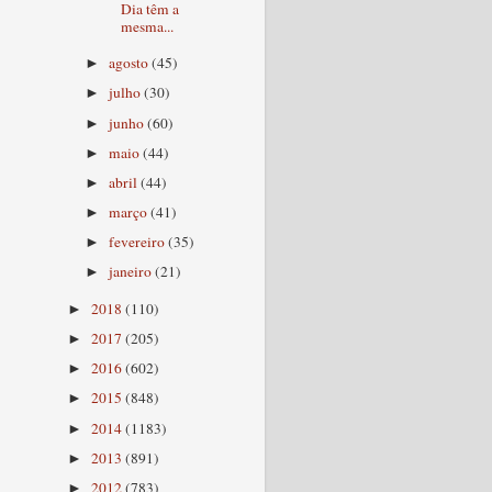
Dia têm a
mesma...
agosto
(45)
►
julho
(30)
►
junho
(60)
►
maio
(44)
►
abril
(44)
►
março
(41)
►
fevereiro
(35)
►
janeiro
(21)
►
2018
(110)
►
2017
(205)
►
2016
(602)
►
2015
(848)
►
2014
(1183)
►
2013
(891)
►
2012
(783)
►