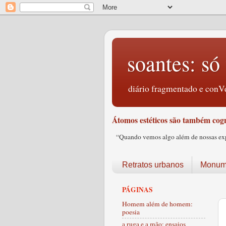
soantes: só 
diário fragmentado e conVe
Átomos estéticos são também cogn
“Quando vemos algo além de nossas expec
Retratos urbanos
Monume
PÁGINAS
Homem além de homem:
poesia
a ruga e a mão: ensaios