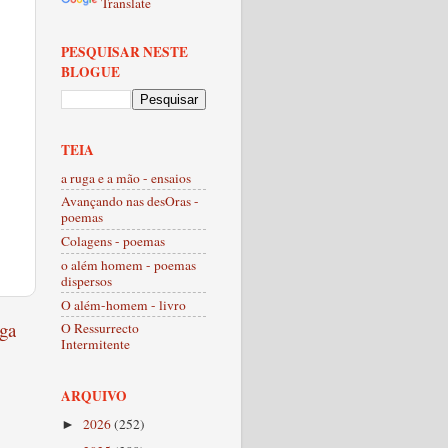
Translate
PESQUISAR NESTE
BLOGUE
TEIA
a ruga e a mão - ensaios
Avançando nas desOras -
poemas
Colagens - poemas
o além homem - poemas
dispersos
O além-homem - livro
ga
O Ressurrecto
Intermitente
ARQUIVO
2026
(252)
►