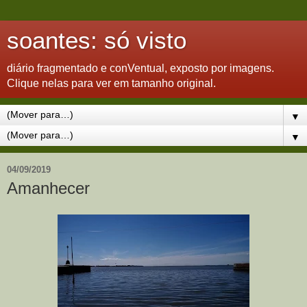
soantes: só visto
diário fragmentado e conVentual, exposto por imagens.
Clique nelas para ver em tamanho original.
▼
▼
04/09/2019
Amanhecer