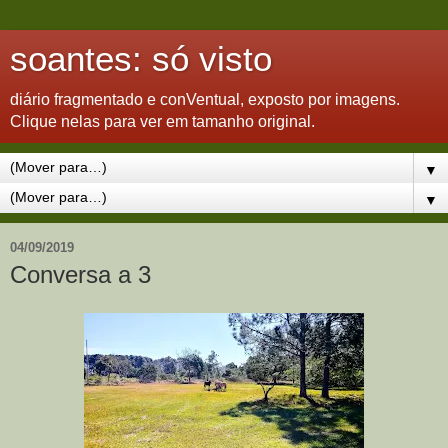
soantes: só visto
diário fragmentado e conVentual, exposto por imagens.
Clique nelas para ver em tamanho original.
▼
▼
04/09/2019
Conversa a 3