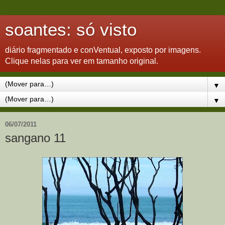
soantes: só visto
diário fragmentado e conVentual, exposto por imagens.
Clique nelas para ver em tamanho original.
▼
▼
06/07/2011
sangano 11