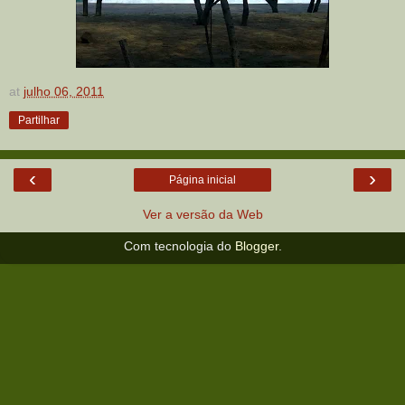
at
julho 06, 2011
Partilhar
‹
›
Página inicial
Ver a versão da Web
Com tecnologia do
Blogger
.