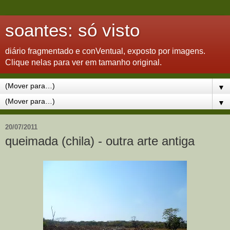
soantes: só visto
diário fragmentado e conVentual, exposto por imagens.
Clique nelas para ver em tamanho original.
▼
▼
20/07/2011
queimada (chila) - outra arte antiga