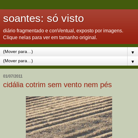
soantes: só visto
diário fragmentado e conVentual, exposto por imagens.
Clique nelas para ver em tamanho original.
▼
▼
01/07/2011
cidália cotrim sem vento nem pés