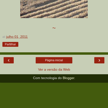
~
at
julho 01, 2011
Partilhar
‹
›
Página inicial
Ver a versão da Web
Com tecnologia do
Blogger
.